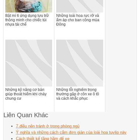
Bật mí 6 ứng dụng lưu trữ
Những loài hoa rực rỡ và
thông minh cho chiếc túi
ấm áp cho ban công mùa
nhựa tái chế
Đông
Những kỹ năng cơ bản
Những lỗi nghiêm trọng
giúp thoát hiểm khi cháy
thường gặp ở côn xe ô tô
chung cư
và cách khắc phục
Liên Quan Khác
7 điều nên tránh ở trong phòng ngủ
Ý nghĩa và những cách cắm đơn giản của loài hoa tuylip này
Cách thiết kế tầng hầm để xe