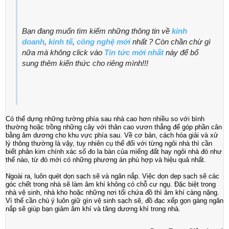
Bạn đang muốn tìm kiếm những thông tin về
kinh
doanh
,
kinh tế
,
công nghệ mới
nhất ? Còn chần chừ gì
nữa mà không click vào
Tin tức mới nhất
này để bổ
sung thêm kiến thức cho riêng mình!!!
Có thể dựng những tường phía sau nhà cao hơn nhiều so với bình
thường hoặc trồng những cây với thân cao vươn thẳng để góp phần cân
bằng âm dương cho khu vực phía sau. Về cơ bản, cách hóa giải và xử
lý thông thường là vậy, tuy nhiên cụ thể đối với từng ngôi nhà thì cần
biết phân kim chính xác số đo la bàn của miếng đất hay ngôi nhà đó như
thế nào, từ đó mới có những phương án phù hợp và hiệu quả nhất.
Ngoài ra, luôn quét dọn sạch sẽ và ngăn nắp. Việc dọn dẹp sạch sẽ các
góc chết trong nhà sẽ làm âm khí không có chỗ cư ngụ. Đặc biệt trong
nhà vệ sinh, nhà kho hoặc những nơi tối chứa đồ thì âm khí càng nặng.
Vì thế cần chú ý luôn giữ gìn vệ sinh sạch sẽ, đồ đạc xếp gọn gàng ngăn
nắp sẽ giúp bạn giảm âm khí và tăng dương khí trong nhà.