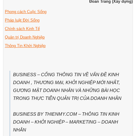
Đoan Trang (Xây dựng)
Phong cách Cuộc Sống
Pháp luật Đời Sống
Chính sách Kinh Tế
Quản trị Doanh Nghiệp
Thông Tin Khởi Nghiệp
BUSINESS – CỔNG THÔNG TIN VỀ VẤN ĐỀ KINH
DOANH , THƯƠNG MẠI, KHỞI NGHIỆP MỚI NHẤT,
GƯƠNG MẶT DOANH NHÂN VÀ NHỮNG BÀI HỌC
TRONG THỰC TIỄN QUẢN TRỊ CỦA DOANH NHÂN
BUSINESS BY THIENMY.COM – THÔNG TIN KINH
DOANH – KHỞI NGHIỆP – MARKETING – DOANH
NHÂN