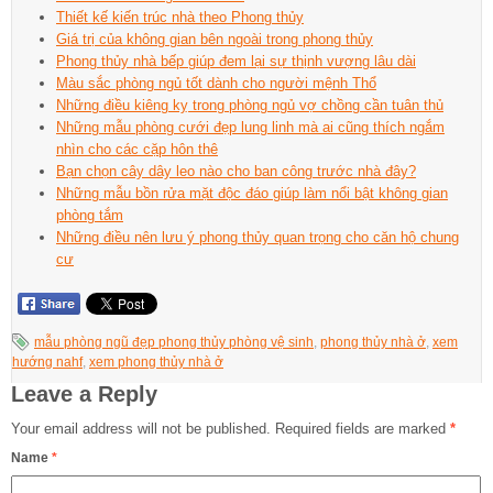
Thiết kế kiến trúc nhà theo Phong thủy
Giá trị của không gian bên ngoài trong phong thủy
Phong thủy nhà bếp giúp đem lại sự thịnh vượng lâu dài
Màu sắc phòng ngủ tốt dành cho người mệnh Thổ
Những điều kiêng kỵ trong phòng ngủ vợ chồng cần tuân thủ
Những mẫu phòng cưới đẹp lung linh mà ai cũng thích ngắm
nhìn cho các cặp hôn thê
Bạn chọn cây dây leo nào cho ban công trước nhà đây?
Những mẫu bồn rửa mặt độc đáo giúp làm nổi bật không gian
phòng tắm
Những điều nên lưu ý phong thủy quan trọng cho căn hộ chung
cư
mẫu phòng ngũ đẹp phong thủy phòng vệ sinh
,
phong thủy nhà ở
,
xem
hướng nahf
,
xem phong thủy nhà ở
Leave a Reply
Your email address will not be published.
Required fields are marked
*
Name
*