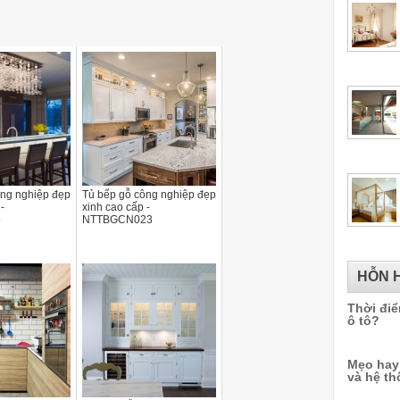
ông nghiệp đẹp
Tủ bếp gỗ công nghiệp đẹp
-
xinh cao cấp -
5
NTTBGCN023
HỖN 
Thời điể
ô tô?
Mẹo hay
và hệ th