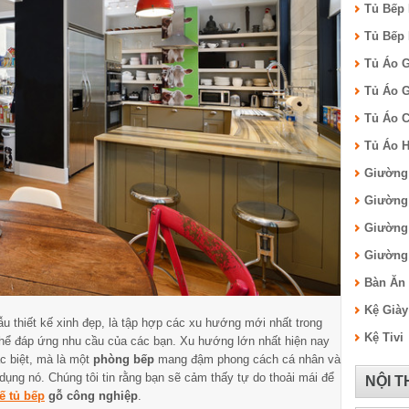
Tủ Bếp
Tủ Bếp
Tủ Áo 
Tủ Áo 
Tủ Áo C
Tủ Áo H
Giường
Giường
Giường
Giường 
Bàn Ăn
Kệ Giày
ẫu thiết kế xinh đẹp, là tập hợp các xu hướng mới nhất trong
Kệ Tivi
hể đáp ứng nhu cầu của các bạn. Xu hướng lớn nhất hiện nay
ặc biệt, mà là một
phòng bếp
mang đậm phong cách cá nhân và
ụng nó. Chúng tôi tin rằng bạn sẽ cảm thấy tự do thoải mái để
NỘI 
kế tủ bếp
gỗ công nghiệp
.