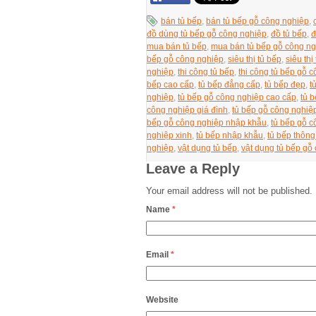
bán tủ bếp
,
bán tủ bếp gỗ công nghiệp
,
đồ dùng tủ bếp gỗ công nghiệp
,
đồ tủ bếp
,
đ
mua bán tủ bếp
,
mua bán tủ bếp gỗ công n
bếp gỗ công nghiệp
,
siêu thị tủ bếp
,
siêu th
nghiệp
,
thi công tủ bếp
,
thi công tủ bếp gỗ 
bếp cao cấp
,
tủ bếp đẳng cấp
,
tủ bếp đẹp
,
t
nghiệp
,
tủ bếp gỗ công nghiệp cao cấp
,
tủ 
công nghiệp giá đình
,
tủ bếp gỗ công nghiệp
bếp gỗ công nghiệp nhập khẫu
,
tủ bếp gỗ c
nghiệp xinh
,
tủ bếp nhập khẫu
,
tủ bếp thôn
nghiệp
,
vật dụng tủ bếp
,
vật dụng tủ bếp gỗ
Leave a Reply
Your email address will not be published.
Name
*
Email
*
Website