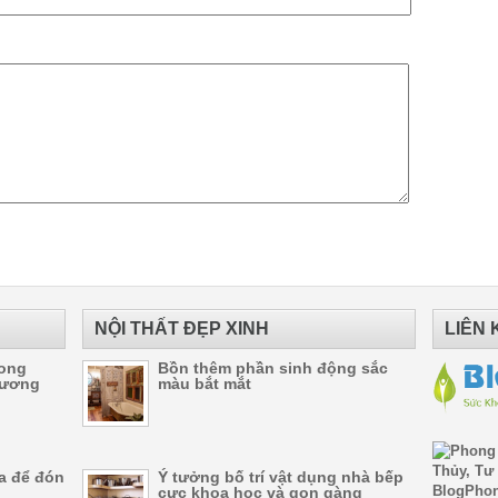
NỘI THẤT ĐẸP XINH
LIÊN 
rong
Bồn thêm phần sinh động sắc
 ương
màu bắt mắt
fa để đón
Ý tưởng bố trí vật dụng nhà bếp
cực khoa học và gọn gàng