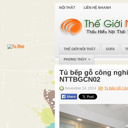
NỘI THẤT
LIÊN HỆ NHANH
THẾ GIỚI NỘI THẤT
SOFA
T
»
PHONG THỦY
Tủ bếp gỗ công nghi
NTTBGCN02
November 24, 2014
Tủ Bếp Gỗ Côn