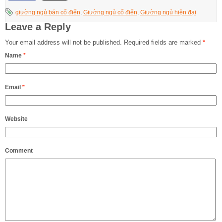
giường ngủ bán cổ điển
,
Giường ngủ cổ điển
,
Giường ngủ hiện đại
Leave a Reply
Your email address will not be published.
Required fields are marked
*
Name
*
Email
*
Website
Comment