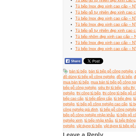
Tủ bếp gỗ tự nhiên đẹp xinh cao
Tủ bếp Inox đẹp xinh cao cấp – 
Tủ bếp gỗ tự nhiên đẹp xinh cao
Tủ bếp Inox đẹp xinh cao cấp – 
Tủ bếp Inox đẹp xinh cao cấp – 
Tủ bếp gỗ tự nhiên đẹp xinh cao
Tủ bếp nhôm đẹp xinh cao cấp 
Tủ bếp Inox đẹp xinh cao cấp – 
Tủ bếp Inox đẹp xinh cao cấp – 
bán tủ bếp
,
bán tủ bếp gỗ công nghiệp
,
đồ dùng tủ bếp gỗ công nghiệp
,
đồ tủ bếp
,
đ
mua bán tủ bếp
,
mua bán tủ bếp gỗ công n
bếp gỗ công nghiệp
,
siêu thị tủ bếp
,
siêu th
nghiệp
,
thi công tủ bếp
,
thi công tủ bếp gỗ 
bếp cao cấp
,
tủ bếp đẳng cấp
,
tủ bếp đẹp
,
t
nghiệp
,
tủ bếp gỗ công nghiệp cao cấp
,
tủ 
công nghiệp giá đình
,
tủ bếp gỗ công nghiệp
bếp gỗ công nghiệp nhập khẫu
,
tủ bếp gỗ c
nghiệp xinh
,
tủ bếp nhập khẫu
,
tủ bếp thôn
nghiệp
,
vật dụng tủ bếp
,
vật dụng tủ bếp gỗ
Leave a Reply