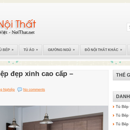
»
»
»
»
Ủ BẾP
TỦ ÁO
GIƯỜNG NGỦ
ĐỒ NỘI THẤT KHÁC
ệp đẹp xinh cao cấp –
THẾ G
g Nghiệp
No comments
DANH
Tủ Bếp
Tủ Bếp
Tủ Bếp 