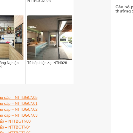
3
NTTBGCN023
Các bộ p
thường x
ông Nghiệp
Tủ bếp hiện đại NTN028
29
 cao cấp – NTTBGCN05
 cao cấp – NTTBGCN01
 cao cấp – NTTBGCN02
 cao cấp – NTTBGCN03
 cấp – NTTBGTN03
 cấp – NTTBGTN04