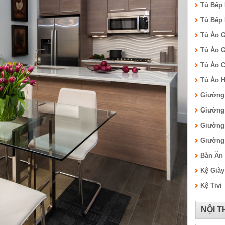
Tủ Bếp
Tủ Bếp
Tủ Áo 
Tủ Áo 
Tủ Áo C
Tủ Áo H
Giường
Giường
Giường
Giường 
Bàn Ăn
Kệ Giày
Kệ Tivi
NỘI 