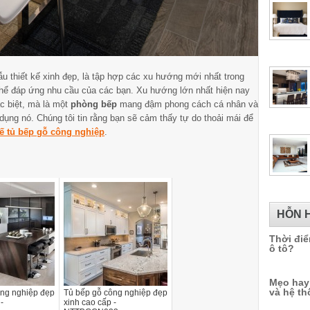
ẫu thiết kế xinh đẹp, là tập hợp các xu hướng mới nhất trong
hể đáp ứng nhu cầu của các bạn. Xu hướng lớn nhất hiện nay
ặc biệt, mà là một
phòng bếp
mang đậm phong cách cá nhân và
ụng nó. Chúng tôi tin rằng bạn sẽ cảm thấy tự do thoải mái để
kế tủ bếp gỗ công nghiệp
.
HỖN 
Thời điể
ô tô?
Mẹo hay
và hệ th
ông nghiệp đẹp
Tủ bếp gỗ công nghiệp đẹp
-
xinh cao cấp -