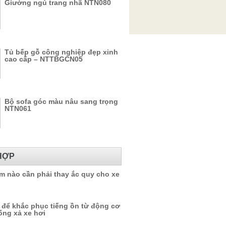
Giường ngủ trang nhã NTN080
Tủ bếp gỗ công nghiệp đẹp xinh
cao cấp – NTTBGCN05
Bộ sofa góc màu nâu sang trọng
NTN061
HỢP
m nào cần phải thay ắc quy cho xe
 để khắc phục tiếng ồn từ động cơ
ống xả xe hơi