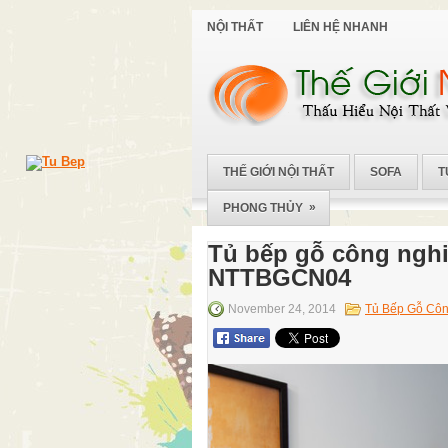
NỘI THẤT
LIÊN HỆ NHANH
THẾ GIỚI NỘI THẤT
SOFA
T
»
PHONG THỦY
Tủ bếp gỗ công nghi
NTTBGCN04
November 24, 2014
Tủ Bếp Gỗ Côn