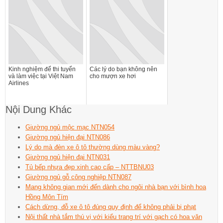
Kinh nghiệm để thi tuyển
Các lý do bạn không nên
và làm việc tại Việt Nam
cho mượn xe hơi
Airlines
Nội Dung Khác
Giường ngủ mộc mạc NTN054
Giường ngủ hiện đại NTN086
Lý do mà đèn xe ô tô thường dùng màu vàng?
Giường ngủ hiện đại NTN031
Tủ bếp nhựa đẹp xinh cao cấp – NTTBNU03
Giường ngủ gỗ công nghiệp NTN087
Mang không gian mới đến dành cho ngôi nhà bạn với bình hoa
Hồng Môn Tím
Cách dừng, đỗ xe ô tô đúng quy định để không phải bị phạt
Nội thất nhà tắm thú vị với kiểu trang trí với gạch có hoa văn