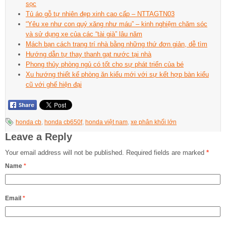
sọc
Tủ áo gỗ tự nhiên đẹp xinh cao cấp – NTTAGTN03
“Yêu xe như con quý xăng như máu” – kinh nghiệm chăm sóc
và sử dụng xe của các “tài già” lâu năm
Mách bạn cách trang trí nhà bằng những thứ đơn giản, dễ tìm
Hướng dẫn tự thay thanh gạt nước tại nhà
Phong thủy phòng ngủ có tốt cho sự phát triển của bé
Xu hướng thiết kế phòng ăn kiểu mới với sự kết hợp bàn kiểu
cũ với ghế hiện đại
honda cb
,
honda cb650f
,
honda việt nam
,
xe phân khối lớn
Leave a Reply
Your email address will not be published.
Required fields are marked
*
Name
*
Email
*