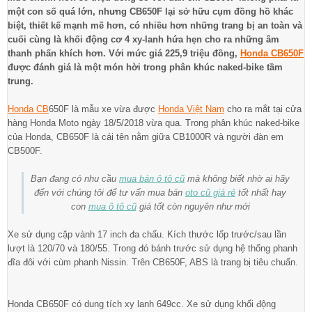
một con số quá lớn, nhưng CB650F lại sở hữu cụm đồng hồ khác
biệt, thiết kế mạnh mẽ hơn, có nhiều hơn những trang bị an toàn và
cuối cùng là khối động cơ 4 xy-lanh hứa hẹn cho ra những âm
thanh phấn khích hơn. Với mức giá 225,9 triệu đồng,
Honda CB650F
được đánh giá là một món hời trong phân khúc naked-bike tầm
trung.
Honda CB
650F là mẫu xe vừa được
Honda Việt Nam
cho ra mắt tại cửa
hàng Honda Moto ngày 18/5/2018 vừa qua. Trong phân khúc naked-bike
của Honda, CB650F là cái tên nằm giữa CB1000R và người đàn em
CB500F.
Bạn đang có nhu cầu
mua bán ô tô cũ
mà không biết nhờ ai hãy
đến với chúng tôi để tư vấn mua bán
oto cũ giá rẻ
tốt nhất hay
con
mua ô tô cũ
giá tốt còn nguyên như mới
Xe sử dụng cặp vành 17 inch đa chấu. Kích thước lốp trước/sau lần
lượt là 120/70 và 180/55. Trong đó bánh trước sử dụng hệ thống phanh
đĩa đôi với cùm phanh Nissin. Trên CB650F, ABS là trang bị tiêu chuẩn.
Honda CB650F có dung tích xy lanh 649cc. Xe sử dụng khối động