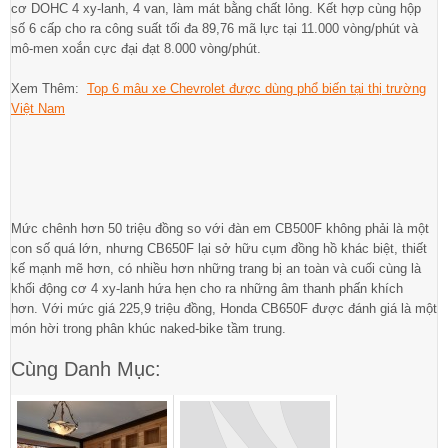
cơ DOHC 4 xy-lanh, 4 van, làm mát bằng chất lỏng. Kết hợp cùng hộp
số 6 cấp cho ra công suất tối đa 89,76 mã lực tại 11.000 vòng/phút và
mô-men xoắn cực đại đạt 8.000 vòng/phút.
Xem Thêm:
Top 6 mâu xe Chevrolet được dùng phổ biến tại thị trường
Việt Nam
Mức chênh hơn 50 triệu đồng so với đàn em CB500F không phải là một
con số quá lớn, nhưng CB650F lại sở hữu cụm đồng hồ khác biệt, thiết
kế mạnh mẽ hơn, có nhiều hơn những trang bị an toàn và cuối cùng là
khối động cơ 4 xy-lanh hứa hẹn cho ra những âm thanh phấn khích
hơn. Với mức giá 225,9 triệu đồng, Honda CB650F được đánh giá là một
món hời trong phân khúc naked-bike tầm trung.
Cùng Danh Mục: