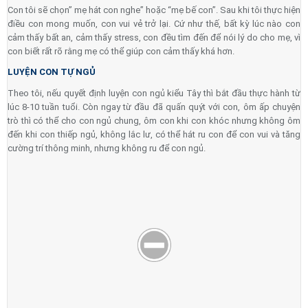
Con tôi sẽ chọn” mẹ hát con nghe” hoặc “mẹ bế con”. Sau khi tôi thực hiện
điều con mong muốn, con vui vẻ trở lại. Cứ như thế, bất kỳ lúc nào con
cảm thấy bất an, cảm thấy stress, con đều tìm đến để nói lý do cho mẹ, vì
con biết rất rõ rằng mẹ có thể giúp con cảm thấy khá hơn.
LUYỆN CON TỰ NGỦ
Theo tôi, nếu quyết định luyện con ngủ kiểu Tây thì bắt đầu thực hành từ
lúc 8-10 tuần tuổi. Còn ngay từ đầu đã quấn quýt với con, ôm ấp chuyện
trò thì có thể cho con ngủ chung, ôm con khi con khóc nhưng không ôm
đến khi con thiếp ngủ, không lắc lư, có thể hát ru con để con vui và tăng
cường trí thông minh, nhưng không ru để con ngủ.