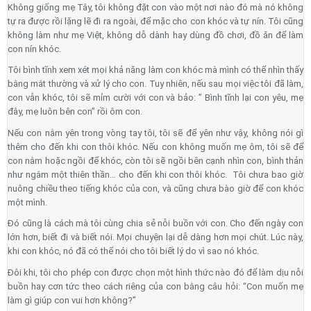
Không giống mẹ Tây, tôi không đặt con vào một nơi nào đó mà nó không
tự ra được rồi lặng lẽ đi ra ngoài, để mặc cho con khóc và tự nín. Tôi cũng
không làm như mẹ Việt, không dỗ dành hay dùng đồ chơi, đồ ăn để làm
con nín khóc.
Tôi bình tĩnh xem xét mọi khả năng làm con khóc mà mình có thể nhìn thấy
bằng mắt thường và xử lý cho con. Tuy nhiên, nếu sau mọi việc tôi đã làm,
con vẫn khóc, tôi sẽ mỉm cười với con và bảo: ” Bình tĩnh lại con yêu, mẹ
đây, mẹ luôn bên con” rồi ôm con.
Nếu con nằm yên trong vòng tay tôi, tôi sẽ để yên như vậy, không nói gì
thêm cho đến khi con thôi khóc. Nếu con không muốn mẹ ôm, tôi sẽ để
con nằm hoặc ngồi để khóc, còn tôi sẽ ngồi bên cạnh nhìn con, bình thản
như ngắm một thiên thần… cho đến khi con thôi khóc. Tôi chưa bao giờ
nuông chiều theo tiếng khóc của con, và cũng chưa bào giờ để con khóc
một mình.
Đó cũng là cách mà tôi cùng chia sẻ nỗi buồn với con. Cho đến ngày con
lớn hơn, biết đi và biết nói. Mọi chuyện lại dễ dàng hơn mọi chút. Lúc này,
khi con khóc, nó đã có thể nói cho tôi biết lý do vì sao nó khóc.
Đôi khi, tôi cho phép con được chọn một hình thức nào đó để làm dịu nỗi
buồn hay cơn tức theo cách riêng của con bằng câu hỏi: “Con muốn mẹ
làm gì giúp con vui hơn không?”