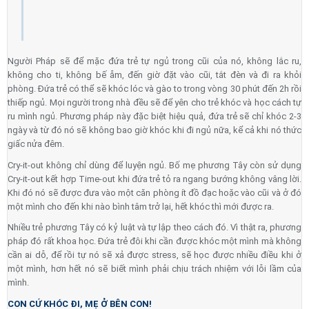
Người Pháp sẽ để mặc đứa trẻ tự ngủ trong cũi của nó, không lắc ru,
không cho ti, không bế ẵm, đến giờ đặt vào cũi, tắt đèn và đi ra khỏi
phòng. Đứa trẻ có thể sẽ khóc lóc và gào to trong vòng 30 phút đến 2h rồi
thiếp ngủ. Mọi người trong nhà đều sẽ để yên cho trẻ khóc và học cách tự
ru mình ngủ. Phương pháp này đặc biệt hiệu quả, đứa trẻ sẽ chỉ khóc 2-3
ngày và từ đó nó sẽ không bao giờ khóc khi đi ngủ nữa, kể cả khi nó thức
giấc nửa đêm.
Cry-it-out không chỉ dùng để luyện ngủ. Bố mẹ phương Tây còn sử dụng
Cry-it-out kết hợp Time-out khi đứa trẻ tỏ ra ngang bướng không vâng lời.
Khi đó nó sẽ được đưa vào một căn phòng ít đồ đạc hoặc vào cũi và ở đó
một mình cho đến khi nào bình tâm trở lại, hết khóc thì mới được ra.
Nhiều trẻ phương Tây có kỷ luật và tự lập theo cách đó. Vì thật ra, phương
pháp đó rất khoa học. Đứa trẻ đôi khi cần được khóc một mình mà không
cần ai dỗ, để rồi tự nó sẽ xả được stress, sẽ học được nhiều điều khi ở
một mình, hơn hết nó sẽ biết mình phải chịu trách nhiệm với lỗi lầm của
mình.
CON CỨ KHÓC ĐI, MẸ Ở BÊN CON!