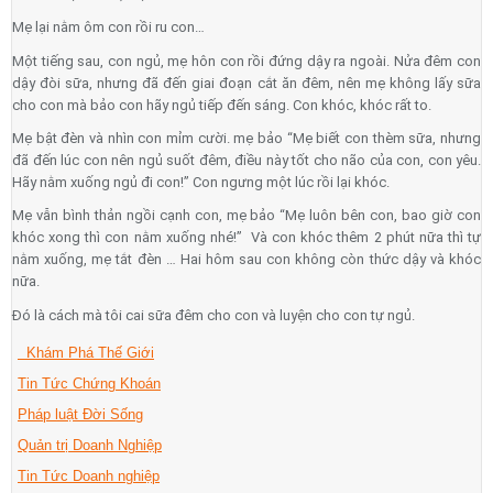
Mẹ lại nằm ôm con rồi ru con…
Một tiếng sau, con ngủ, mẹ hôn con rồi đứng dậy ra ngoài. Nửa đêm con
dậy đòi sữa, nhưng đã đến giai đoạn cắt ăn đêm, nên mẹ không lấy sữa
cho con mà bảo con hãy ngủ tiếp đến sáng. Con khóc, khóc rất to.
Mẹ bật đèn và nhìn con mỉm cười. mẹ bảo “Mẹ biết con thèm sữa, nhưng
đã đến lúc con nên ngủ suốt đêm, điều này tốt cho não của con, con yêu.
Hãy nằm xuống ngủ đi con!” Con ngưng một lúc rồi lại khóc.
Mẹ vẫn bình thản ngồi cạnh con, mẹ bảo “Mẹ luôn bên con, bao giờ con
khóc xong thì con nằm xuống nhé!” Và con khóc thêm 2 phút nữa thì tự
nằm xuống, mẹ tắt đèn … Hai hôm sau con không còn thức dậy và khóc
nữa.
Đó là cách mà tôi cai sữa đêm cho con và luyện cho con tự ngủ.
Khám Phá Thế Giới
Tin Tức Chứng Khoán
Pháp luật Đời Sống
Quản trị Doanh Nghiệp
Tin Tức Doanh nghiệp