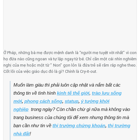
Ở Pháp, những bà mẹ được mệnh danh là “người mẹ tuyệt vời nhất” vì con
họ đứa nào cũng ngoan và tự lập ngay từ bé. Chỉ cần một cái nhìn nghiêm
nghị của mẹ hoặc một từ ” Non” gọn lỏn là đứa trẻ sẽ răm rắp nghe theo.
Cốt lõi của việc giáo dục đó là gì? Chính là Cry-it-out.
Muốn làm giàu thì phải luôn cập nhật và nắm bất các
thông tin về tình hình
kinh tế thế giới
,
trào lưu sống
mới
,
phong cách sống
,
statup
,
ý tưởng khởi
nghiệp
trong ngày? Còn chần chừ gì nữa mà không vào
trang business của chúng tôi để xem nhưng thông tin mà
bạn cần như tin về
thị trường chứng khoán
,
thị trường
nhà đất
!