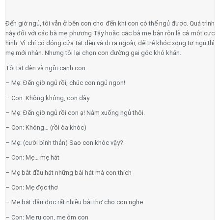
Đến giờ ngủ, tôi vẫn ở bên con cho đến khi con có thể ngủ được. Quá trình
này đối với các bà mẹ phương Tây hoặc các bà mẹ bận rộn là cả một cực
hình. Vì chỉ có đóng cửa tắt đèn và đi ra ngoài, để trẻ khóc xong tự ngủ thì
mẹ mới nhàn. Nhưng tôi lại chọn con đường gai góc khó khăn.
Tôi tắt đèn và ngồi cạnh con:
– Mẹ: Đến giờ ngủ rồi, chúc con ngủ ngon!
– Con: Không không, con dậy.
– Mẹ: Đến giờ ngủ rồi con ạ! Nằm xuống ngủ thôi.
– Con: Không… (rồi òa khóc)
– Mẹ: (cười bình thản) Sao con khóc vậy?
– Con: Mẹ… mẹ hát
– Mẹ bắt đầu hát những bài hát mà con thích
– Con: Mẹ đọc thơ
– Mẹ bắt đầu đọc rất nhiều bài thơ cho con nghe
– Con: Mẹ ru con, mẹ ôm con