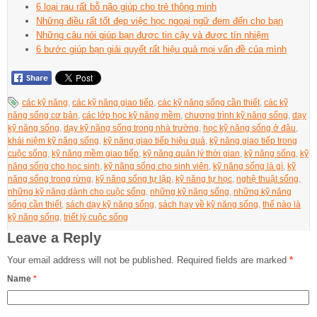
6 loại rau rất bỗ não giúp cho trẻ thông minh
Những điều rất tốt đẹp việc học ngoại ngữ đem đến cho bạn
Những câu nói giúp bạn được tin cậy và được tín nhiệm
6 bước giúp bạn giải quyết rất hiệu quả mọi vấn đề của mình
các kỹ năng
,
các kỹ năng giao tiếp
,
các kỹ năng sống cần thiết
,
các kỹ
năng sống cơ bản
,
các lớp học kỹ năng mềm
,
chương trình kỹ năng sống
,
dạy
kỹ năng sống
,
dạy kỹ năng sống trong nhà trường
,
học kỹ năng sống ở đâu
,
khái niệm kỹ năng sống
,
kỹ năng giao tiếp hiệu quả
,
kỹ năng giao tiếp trong
cuộc sống
,
kỹ năng mềm giao tiếp
,
kỹ năng quản lý thời gian
,
kỹ năng sống
,
kỹ
năng sống cho học sinh
,
kỹ năng sống cho sinh viên
,
kỹ năng sống là gì
,
kỹ
năng sống trong rừng
,
kỹ năng sống tự lập
,
kỹ năng tự học
,
nghệ thuật sống
,
những kỹ năng dành cho cuộc sống
,
những kỹ năng sống
,
những kỹ năng
sống cần thiết
,
sách dạy kỹ năng sống
,
sách hay về kỹ năng sống
,
thế nào là
kỹ năng sống
,
triết lý cuộc sống
Leave a Reply
Your email address will not be published.
Required fields are marked
*
Name
*