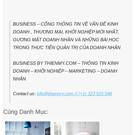
BUSINESS – CỔNG THÔNG TIN VỀ VẤN ĐỀ KINH
DOANH , THƯƠNG MẠI, KHỞI NGHIỆP MỚI NHẤT,
GƯƠNG MẶT DOANH NHÂN VÀ NHỮNG BÀI HỌC
TRONG THỰC TIỄN QUẢN TRỊ CỦA DOANH NHÂN
BUSINESS BY THIENMY.COM – THÔNG TIN KINH
DOANH – KHỞI NGHIỆP – MARKETING – DOANH
NHÂN
Contact us:
info@thienmy.com
// (+1) 323 515 548
Cùng Danh Mục: