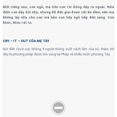
Một tiếng sau, con ngủ, mẹ hôn con rồi đứng dậy ra ngoài. Nửa
đêm con dậy đòi sữa, nhưng đã đến giai đoạn cắt ăn đêm, nên mẹ
không lấy sữa cho con mà bảo con hãy ngủ tiếp đến sáng. Con
khóc, khóc rất to.
CRY – IT – OUT CỦA MẸ TÂY
Nói đến Cry-it-out, không ít người thông suốt cách làm của nó, thậm chí
đây là phương pháp được tôn sùng tại Pháp và nhiều nước phương Tây.