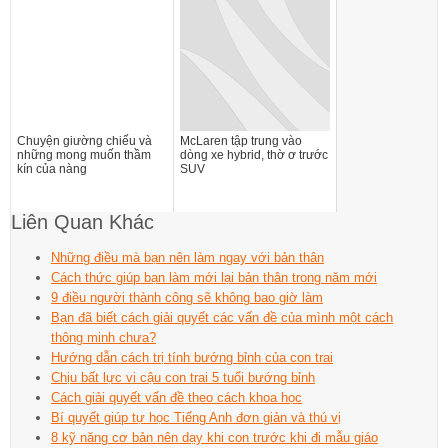
Chuyện giường chiếu và
McLaren tập trung vào
những mong muốn thầm
dòng xe hybrid, thờ ơ trước
kín của nàng
SUV
Liên Quan Khác
Những điều mà bạn nên làm ngay với bản thân
Cách thức giúp bạn làm mới lại bản thân trong năm mới
9 điều người thành công sẽ không bao giờ làm
Bạn đã biết cách giải quyết các vấn đề của mình một cách
thông minh chưa?
Hướng dẫn cách trị tính bướng bỉnh của con trai
Chịu bất lực vi cậu con trai 5 tuổi bướng bỉnh
Cách giải quyết vấn đề theo cách khoa học
Bí quyết giúp tự học Tiếng Anh đơn giản và thú vị
8 kỹ năng cơ bản nên dạy khi con trước khi đi mẫu giáo