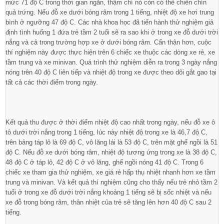
mức 71 độ C trong thời gian ngắn, thậm chí nó còn có thể chiên chín
quả trứng. Nếu đỗ xe dưới bóng râm trong 1 tiếng, nhiệt độ xe hơi trung
bình ở ngưỡng 47 độ C. Các nhà khoa học đã tiến hành thử nghiệm giả
định tình huống 1 đứa trẻ tầm 2 tuổi sẽ ra sao khi ở trong xe đỗ dưới trời
nắng và cả trong trường hợp xe ở dưới bóng râm. Cẩn thận hơn, cuộc
thí nghiệm này được thực hiện trên 6 chiếc xe thuộc các dòng xe rẻ, xe
tầm trung và xe minivan. Quá trình thử nghiệm diễn ra trong 3 ngày nắng
nóng trên 40 độ C liên tiếp và nhiệt độ trong xe được theo dõi gắt gao tại
tất cả các thời điểm trong ngày.
Kết quả thu được ở thời điểm nhiệt độ cao nhất trong ngày, nếu đỗ xe ô
tô dưới trời nắng trong 1 tiếng, lúc này nhiệt độ trong xe là 46,7 độ C,
trên bảng táp lô là 69 độ C, vô lăng lái là 53 độ C, trên mặt ghế ngồi là 51
độ C. Nếu đỗ xe dưới bóng râm, nhiệt độ tương ứng trong xe là 38 độ C,
48 độ C ở táp lô, 42 độ C ở vô lăng, ghế ngồi nóng 41 độ C. Trong 6
chiếc xe tham gia thử nghiệm, xe giá rẻ hấp thụ nhiệt nhanh hơn xe tầm
trung và minivan. Và kết quả thí nghiệm cũng cho thấy nếu trẻ nhỏ tầm 2
tuổi ở trong xe đỗ dưới trời nắng khoảng 1 tiếng sẽ bị sốc nhiệt và nếu
xe đỗ trong bóng râm, thân nhiệt của trẻ sẽ tăng lên hơn 40 độ C sau 2
tiếng.