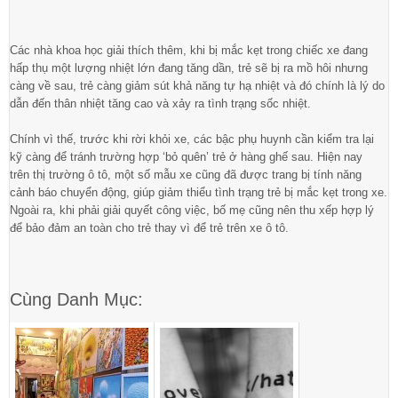
Các nhà khoa học giải thích thêm, khi bị mắc kẹt trong chiếc xe đang
hấp thụ một lượng nhiệt lớn đang tăng dần, trẻ sẽ bị ra mồ hôi nhưng
càng về sau, trẻ càng giảm sút khả năng tự hạ nhiệt và đó chính là lý do
dẫn đến thân nhiệt tăng cao và xảy ra tình trạng sốc nhiệt.
Chính vì thế, trước khi rời khỏi xe, các bậc phụ huynh cần kiểm tra lại
kỹ càng để tránh trường hợp ‘bỏ quên’ trẻ ở hàng ghế sau. Hiện nay
trên thị trường ô tô, một số mẫu xe cũng đã được trang bị tính năng
cảnh báo chuyển động, giúp giảm thiểu tình trạng trẻ bị mắc kẹt trong xe.
Ngoài ra, khi phải giải quyết công việc, bố mẹ cũng nên thu xếp hợp lý
để bảo đảm an toàn cho trẻ thay vì để trẻ trên xe ô tô.
Cùng Danh Mục: