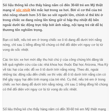
Số liệu thống kê cho thấy hàng năm có đến 30-60 trẻ em Mỹ thiệt
mạng vì
sốc nhiệt
khi mắc kẹt trong xe hơi. Bởi vì cơ thể của trẻ
nhỏ nóng nhanh hơn 3-5 lần so với người lớn, chính vì thế khi ở
trong chiếc xe đang nóng lên từng giờ vì hấp thụ nhiệt độ bên
ngoài dưới tác động trực tiếp bởi ánh nắng, nội tạng trẻ rất dễ bị
thương tổn nghiêm trọng.
Bạn có biết, nếu trẻ em ở trong chiếc xe ô tô đang đỗ dưới trời nắng
nóng, chỉ sau 1 tiếng đồng hồ chúng có thể đối diện với nguy cơ bị tử
vong do sốc nhiệt.
Các tin tức xe hơi mới đây thu hút chú ý của công chúng khi đăng tải
kết quả nghiên cứu của các nhà khoa học thuộc Đại học Arizona, Hoa Kỳ
về tác hại của việc đỗ xe ô tô dưới trời nắng nóng. Theo đó, ngoài
những tác động xấu đến chiếc xe thì việc đỗ ô tô dưới trời nắng còn có
thể gây nguy hại đến tính mạng của trẻ nhỏ. Cụ thể, nếu trẻ em ở trong
chiếc xe hơi đang đỗ dưới trời nắng nóng, chỉ sau 1 tiếng đồng hồ chúng
có thể đối diện với nguy cơ bị tử vong do sốc nhiệt.
Số liệu thống kê cho thấy hàng năm có đến 30-60 trẻ em Mỹ thiệt mạng