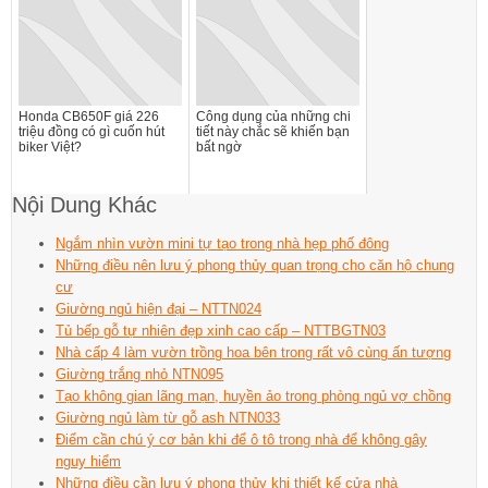
Honda CB650F giá 226
Công dụng của những chi
triệu đồng có gì cuốn hút
tiết này chắc sẽ khiến bạn
biker Việt?
bất ngờ
Nội Dung Khác
Ngắm nhìn vườn mini tự tạo trong nhà hẹp phố đông
Những điều nên lưu ý phong thủy quan trọng cho căn hộ chung
cư
Giường ngủ hiện đại – NTTN024
Tủ bếp gỗ tự nhiên đẹp xinh cao cấp – NTTBGTN03
Nhà cấp 4 làm vườn trồng hoa bên trong rất vô cùng ấn tượng
Giường trắng nhỏ NTN095
Tạo không gian lãng mạn, huyền ảo trong phòng ngủ vợ chồng
Giường ngủ làm từ gỗ ash NTN033
Điểm cần chú ý cơ bản khi để ô tô trong nhà để không gây
nguy hiểm
Những điều cần lưu ý phong thủy khi thiết kế cửa nhà