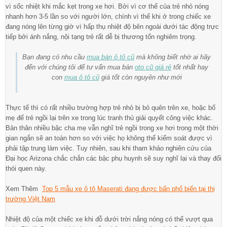
vì sốc nhiệt khi mắc kẹt trong xe hơi. Bởi vì cơ thể của trẻ nhỏ nóng
nhanh hơn 3-5 lần so với người lớn, chính vì thế khi ở trong chiếc xe
đang nóng lên từng giờ vì hấp thụ nhiệt độ bên ngoài dưới tác động trực
tiếp bởi ánh nắng, nội tạng trẻ rất dễ bị thương tổn nghiêm trọng.
Bạn đang có nhu cầu
mua bán ô tô cũ
mà không biết nhờ ai hãy
đến với chúng tôi để tư vấn mua bán
oto cũ giá rẻ
tốt nhất hay
con
mua ô tô cũ
giá tốt còn nguyên như mới
Thực tế thì có rất nhiều trường hợp trẻ nhỏ bị bỏ quên trên xe, hoặc bố
mẹ để trẻ ngồi lại trên xe trong lúc tranh thủ giải quyết công việc khác.
Bản thân nhiều bậc cha mẹ vẫn nghĩ trẻ ngồi trong xe hơi trong một thời
gian ngắn sẽ an toàn hơn so với việc họ không thể kiểm soát được vì
phải tập trung làm việc. Tuy nhiên, sau khi tham khảo nghiên cứu của
Đại học Arizona chắc chắn các bậc phụ huynh sẽ suy nghĩ lại và thay đổi
thói quen này.
Xem Thêm
Top 5 mẫu xe ô tô Maserati đang được bấn phổ biến tại thị
trường Việt Nam
Nhiệt độ của một chiếc xe khi đỗ dưới trời nắng nóng có thể vượt qua