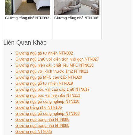
Giường trắng nhỏ NTN092
Giường trắng nhỏ NTN108
Liên Quan Khác
Giường ngủ gỗ tự nhiên NTN032
Giường ngủ 1m6 với diện tích nhỏ gọn NTN027
Giường ngủ hiện đại, chất liệu MFC NTN026
Giường ngủ với kích thước 1m2 NTN021
Giường ngủ gỗ MFC cao cấp NTN020
Giường ngủ gỗ tự nhiên NTN019
Giường ngủ bọc vải cao cấp 1m8 NTN017
Giường ngủ bọc vải hiện đại NTN113
Giường ngủ gỗ công nghiệp NTN110
Giường trắng nhỏ NTN106
Giường ngủ gỗ công nghiệp NTN103
Giường ngủ trang nhã NTN090
Giường ngủ trang nhã NTN089
Giường ngủ NTN085