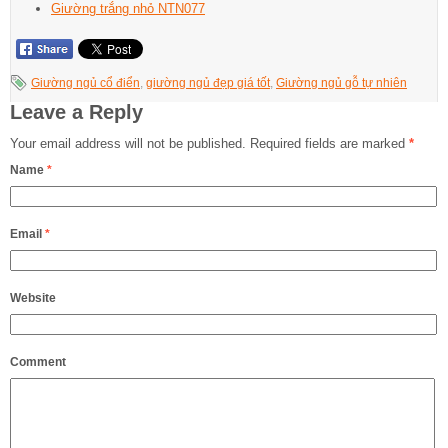
Giường trắng nhỏ NTN077
Giường ngủ cổ điển
,
giường ngủ đẹp giá tốt
,
Giường ngủ gỗ tự nhiên
Leave a Reply
Your email address will not be published.
Required fields are marked
*
Name
*
Email
*
Website
Comment